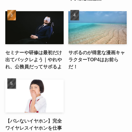
ス4選
「CrowdLinks」がおすす
め
完全栄養の主食「ベースフ
iBasso Audio DC01が壊れ
ード」を試したみた。料理
た！でも直したよ～
不要、美味しい、栄養完璧