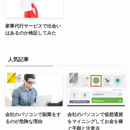
ー
カ
イ
カテゴリー
ブ
カ
テ
ゴ
リ
ー
新着記事
おうち時間がもっと楽しく
副業で新たな収入源を見つ
なる！おすすめVODサービ
ける！急成長サービス