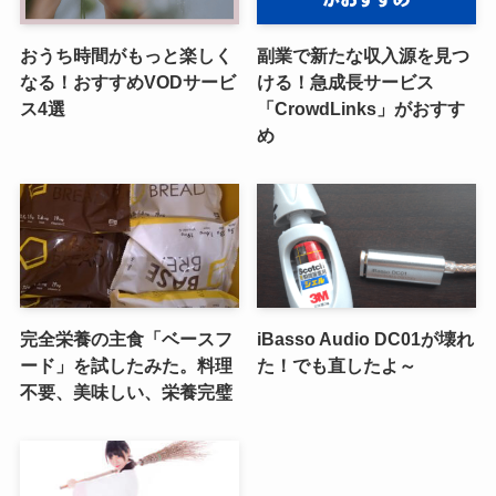
タグ
(2)
(1)
(1)
(2)
テクノロジー
ブログ
マイニング
副業
(1)
(1)
(2)
(1)
(1)
営業
外部委託
家事
属人化
投資
アーカイブ
ア